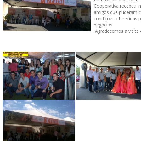
Cooperativa recebeu in
amigos que puderam co
condições
oferecidas p
negócios.
Agradecemos a
visita