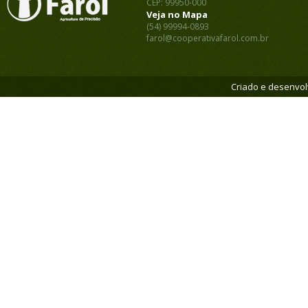
CEP: 99950-000
Veja no Mapa
(54) 99994-0893
farol@cooperativafarol.com.br
Criado e desenvol