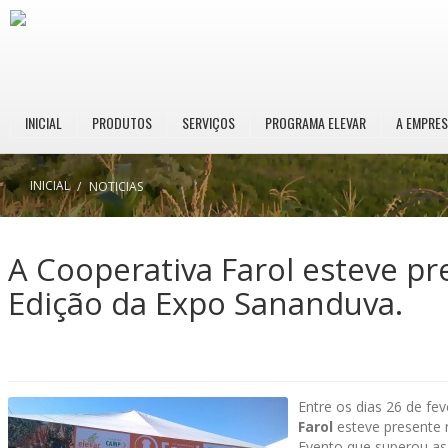
INICIAL
PRODUTOS
SERVIÇOS
PROGRAMA ELEVAR
A EMPRE
INICIAL
/
NOTICIAS
A Cooperativa Farol esteve pr
Edição da Expo Sananduva.
Entre os dias 26 de fe
Farol
esteve presente 
Evento que superou as 